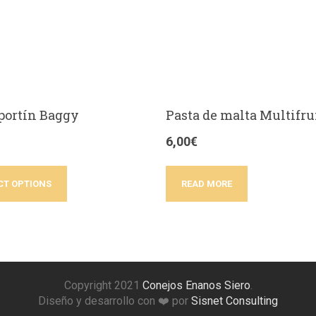
portín Baggy
Pasta de malta Multifru
6,00
€
CT OPTIONS
READ MORE
Copyright 2021
Conejos Enanos Siero
.
Diseño y desarrollo con ❤️ por
Sisnet Consulting