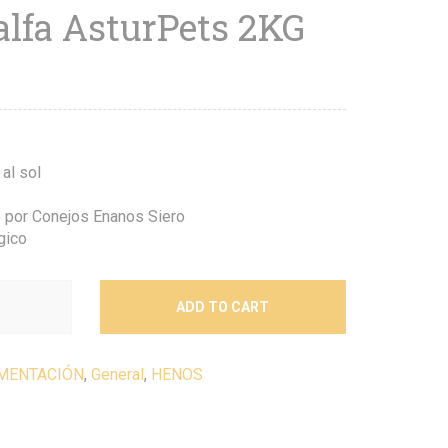
alfa AsturPets 2KG
al sol
 por Conejos Enanos Siero
gico
ADD TO CART
MENTACIÓN
,
General
,
HENOS