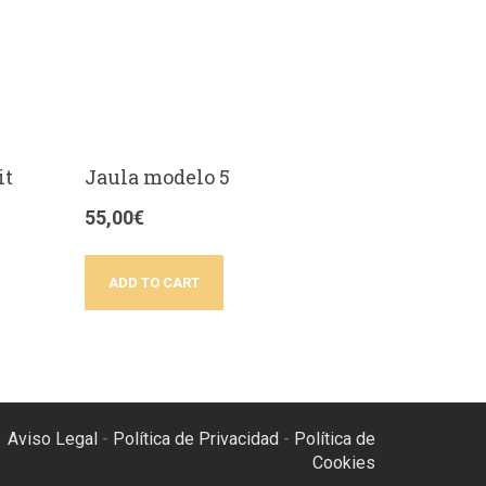
it
Jaula modelo 5
55,00
€
ADD TO CART
Aviso Legal
-
Política de Privacidad
-
Política de
Cookies