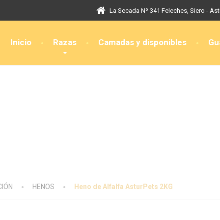
La Secada Nº 341 Feleches, Siero - Ast
Inicio
Razas
Camadas y disponibles
Gu
CIÓN
HENOS
Heno de Alfalfa AsturPets 2KG