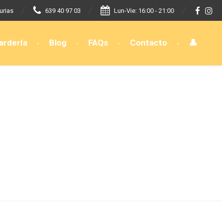
urias
639 40 97 03
Lun-Vie: 16:00 - 21:00
ardería
Blog
FAQs
Contacto
👤