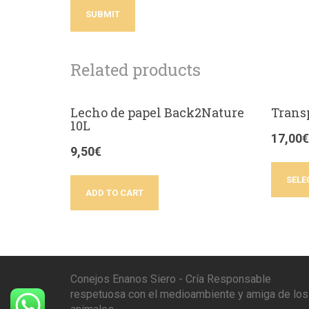
Related products
Lecho de papel Back2Nature
Trans
10L
17,00
€
9,50
€
SELE
ADD TO CART
Conejos Enanos Siero - Cría Responsable
respetuosa con el medioambiente y amiga de los