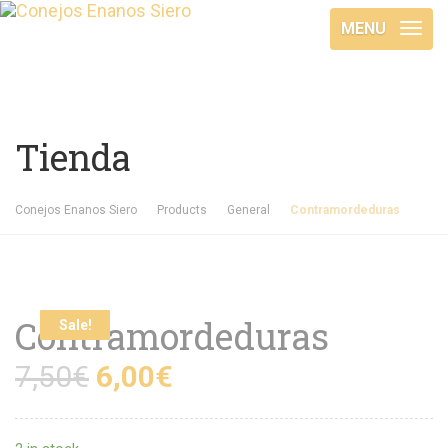
MENU
Tienda
Conejos Enanos Siero
Products
General
Contramordeduras
Contramordeduras
Sale!
7,50
€
6,00
€