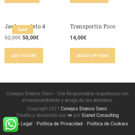
Jaula modelo 4
Transportín Pico
Sale!
52,00
€
50,00
€
14,00
€
ADD TO CART
SELECT OPTIONS
Conejos Enanos Siero - Cría Responsable respetuosa con
el medioambiente y amiga de los animales.
Copyright 2021
Conejos Enanos Siero
.
Diseño y desarrollo con ❤️ por
Sisnet Consulting
Aviso Legal
-
Política de Privacidad
-
Política de Cookies